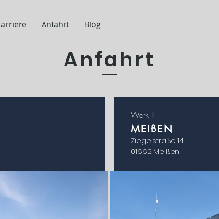
arriere
Anfahrt
Blog
Anfahrt
Werk II
MEIßEN
Ziegelstraße 14
01662 Meißen