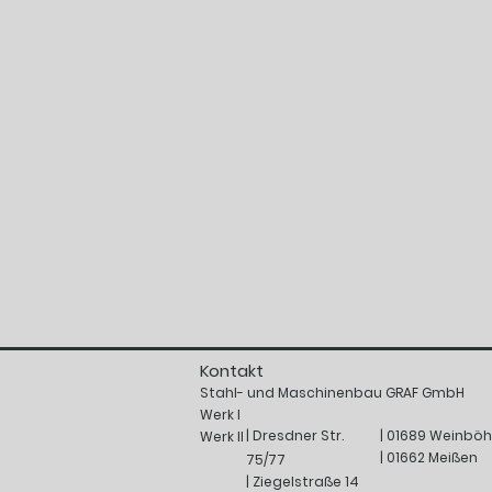
Kontakt
Stahl- und Maschinenbau GRAF GmbH
Werk I
| Dresdner Str.
| 01689 Weinböh
Werk II
| 01662 Meißen
75/77
| Ziegelstraße 14