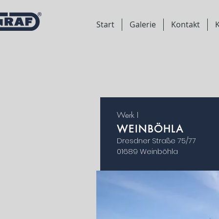
Start
Galerie
Kontakt
K
Werk I
WEINBÖHLA
Dresdner Straße 75/77
01689 Weinböhla