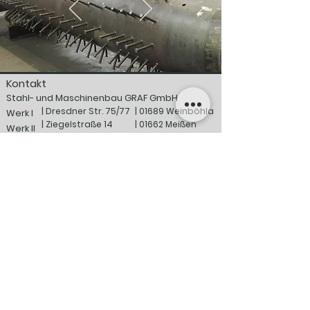
Kontakt
Stahl- und Maschinenbau GRAF GmbH
| Dresdner Str. 75/77
| 01689 Weinböhla
Werk I
| Ziegelstraße 14
| 01662 Meißen
Werk II
Öffnungszeiten
Mo - Fr :
07:00 - 15:30 Uhr
telefonisch erreichbar:
06:30 - 16:00 Uhr
Sa, So, Feiertag :
geschlossen
Tel.:
+49 3524 3
/ 351 - 0
Mail.:
office[at]stahlbau-graf[Punkt]de
Stahl- und Maschinenbau GRAF GmbH
©2023
Impressum
Datenschutzerklärung
AGB & VSBG