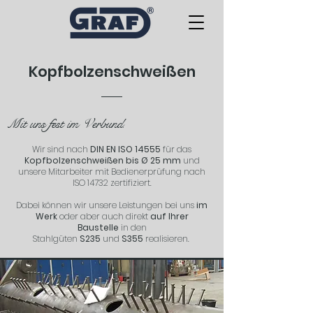
Kopfbolzenschweißen
.
Mit uns fest im Verbund
Wir sind nach
DIN EN ISO 14555
für das
Kopfbolzenschweißen bis Ø 25 mm
und
unsere Mitarbeiter mit Bedienerprüfung nach
ISO 14732 zertifiziert.
Dabei können wir unsere Leistungen bei uns
im
Werk
oder aber auch direkt
auf Ihrer
Baustelle
in den
Stahlgüten
S235
und
S355
realisieren.