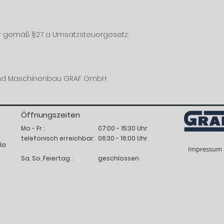
r gemäß §27 a Umsatzsteuergesetz:
hl und Maschinenbau GRAF GmbH
Öffnungszeiten
Mo - Fr
:
07:00 - 15:30 Uhr
telefonisch
erreichbar:
06:30 - 16:00 Uhr
la
Impressum
Sa, So, Feiertag :
geschlossen