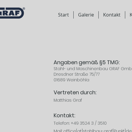
Start
Galerie
Kontakt
K
Angaben gemäß §5 TMG:
Stahl- und Maschinenbau GRAF G
mb
Dresdner Straße 75/77
01689 Weinböhla
Vertreten durch:
Matth
ias Graf
Kontak
t:
4
3 / 3510
Telefon: +49 352
Mail: office[at]stahlbau-graf[Punkt]de