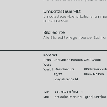
Umsatzsteuer-ID:
Umsatzsteuer-Identifikationsnumme
DE162085092#
Bildrechte
Alle Bildrechte liegen bei der Sta
Kontakt
Stahl- und Maschinenbau GRAF GmbH
Werk I
| Dresdner Str.
| 01689 Weinböh
Werk II
| 01662 Meißen
75/77
| Ziegelstraße 14
Tel.:
+49 3524 3 / 351 - 0
Mail.:
office[at]stahlbau-graf[Punkt]de