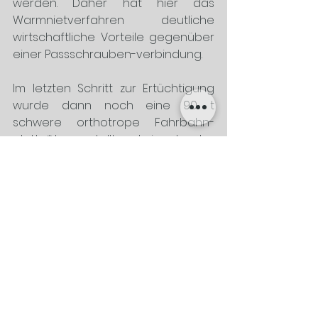
werden. Daher hat hier das 
Warmnietverfahren deutliche 
wirtschaftliche Vorteile gegenüber 
einer Passschrauben-verbindung. 
Im letzten Schritt zur Ertüchtigung 
wurde dann noch eine 90 t 
schwere orthotrope Fahrbahn-
platte
*
 hergestellt und eingebaut. 
*Orthotrope Fahrbahnplatten sind 
Bauelemente, welche aus einer 
Platte aus Baustahl besteht und auf 
der Unterseite in Längs- und 
Querrichtung mit aufgeschweissten 
Stahlprofilen versteift sind.